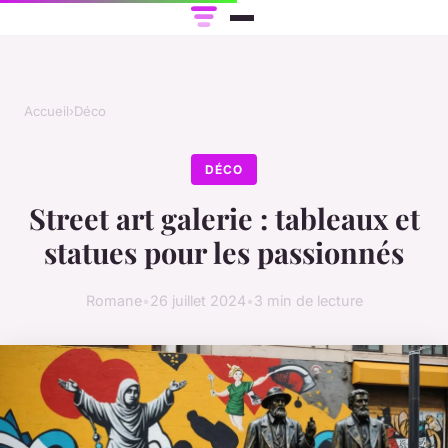
Accueil
›
Déco
DÉCO
Street art galerie : tableaux et
statues pour les passionnés
Romane
•
26 juillet 2024
•
3 min de lecture