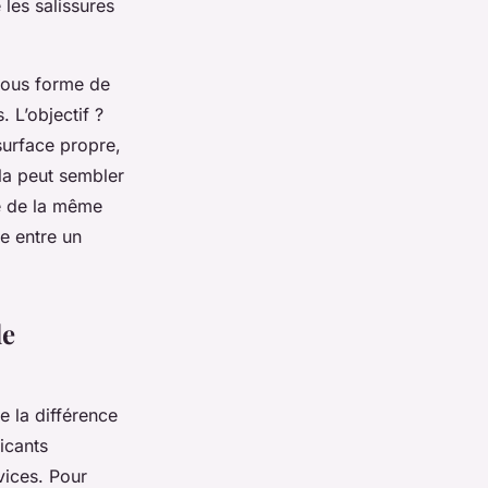
 les salissures
 sous forme de
 L’objectif ?
surface propre,
la peut sembler
re de la même
ce entre un
de
e la différence
icants
vices. Pour