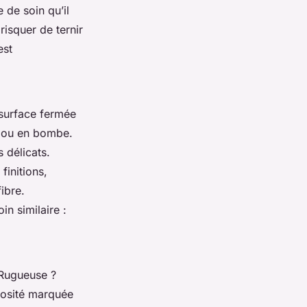
e de soin qu’il
risquer de ternir
est
 surface fermée
te ou en bombe.
 délicats.
finitions,
ibre.
n similaire :
? Rugueuse ?
rosité marquée