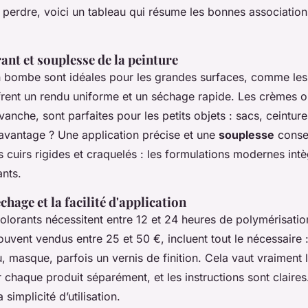
 perdre, voici un tableau qui résume les bonnes association
nt et souplesse de la peinture
n bombe sont idéales pour les grandes surfaces, comme les
ffrent un rendu uniforme et un séchage rapide. Les crèmes 
vanche, sont parfaites pour les petits objets : sacs, ceinture
ur avantage ? Une application précise et une
souplesse
conse
s cuirs rigides et craquelés : les formulations modernes int
ants.
chage et la facilité d'application
colorants nécessitent entre 12 et 24 heures de polymérisati
ouvent vendus entre 25 et 50 €, incluent tout le nécessaire :
u, masque, parfois un vernis de finition. Cela vaut vraiment 
 chaque produit séparément, et les instructions sont claire
 simplicité d’utilisation.