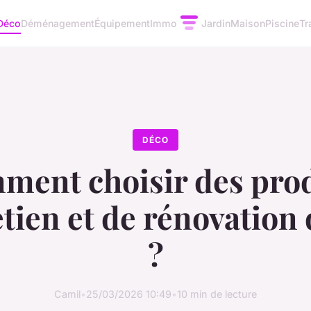
Déco
Déménagement
Équipement
Immo
Jardin
Maison
Piscine
Tr
DÉCO
ment choisir des prod
etien et de rénovation 
?
Camil
•
25/03/2026 10:49
•
10 min de lecture