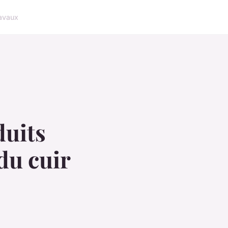
avaux
uits
du cuir