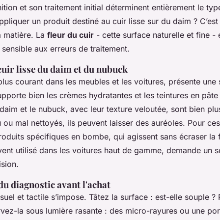
nition et son traitement initial déterminent entièrement le typ
ppliquer un produit destiné au cuir lisse sur du daim ? C’est 
a matière. La
fleur du cuir
- cette surface naturelle et fine - 
 sensible aux erreurs de traitement.
cuir lisse du daim et du nubuck
e plus courant dans les meubles et les voitures, présente une
 supporte bien les crèmes hydratantes et les teintures en pâ
daim et le nubuck, avec leur texture veloutée, sont bien plus
ou mal nettoyés, ils peuvent laisser des auréoles. Pour ces 
produits spécifiques en bombe, qui agissent sans écraser la f
vent utilisé dans les voitures haut de gamme, demande un soi
sion.
u diagnostic avant l'achat
suel et tactile s’impose. Tâtez la surface : est-elle souple 
ervez-la sous lumière rasante : des micro-rayures ou une po