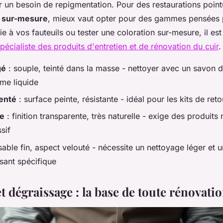
r un besoin de repigmentation. Pour des restaurations poi
n sur-mesure
, mieux vaut opter pour des gammes pensées 
e à vos fauteuils ou tester une coloration sur-mesure, il est
spécialiste des produits d'entretien et de rénovation du cuir
.
gé
: souple, teinté dans la masse - nettoyer avec un savon 
me liquide
enté
: surface peinte, résistante - idéal pour les kits de re
ne
: finition transparente, très naturelle - exige des produits
sif
sable fin, aspect velouté - nécessite un nettoyage léger et u
sant spécifique
t dégraissage : la base de toute rénovati