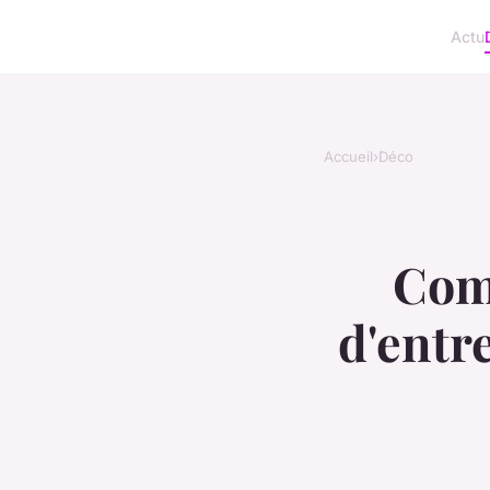
Actu
Accueil
›
Déco
Com
d'entr