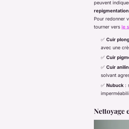
peuvent indique
repigmentatio
Pour redonner vi
tourner vers
le 
✅
Cuir plon
avec une crè
✅
Cuir pigm
✅
Cuir anili
solvant agres
✅
Nubuck
: 
imperméabili
Nettoyage e