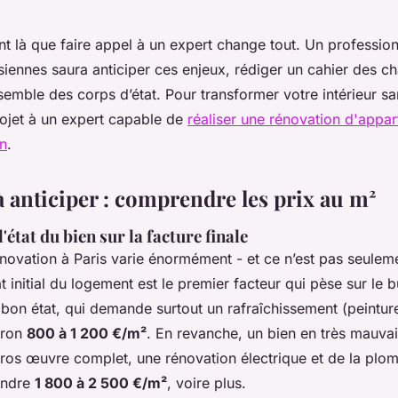
t là que faire appel à un expert change tout. Un professio
isiennes saura anticiper ces enjeux, rédiger un cahier des ch
emble des corps d’état. Pour transformer votre intérieur sa
rojet à un expert capable de
réaliser une rénovation d'appa
on
.
à anticiper : comprendre les prix au m²
l'état du bien sur la facture finale
énovation à Paris varie énormément - et ce n’est pas seulem
at initial du logement est le premier facteur qui pèse sur le 
on état, qui demande surtout un rafraîchissement (peinture,
iron
800 à 1 200 €/m²
. En revanche, un bien en très mauvai
gros œuvre complet, une rénovation électrique et de la plom
indre
1 800 à 2 500 €/m²
, voire plus.