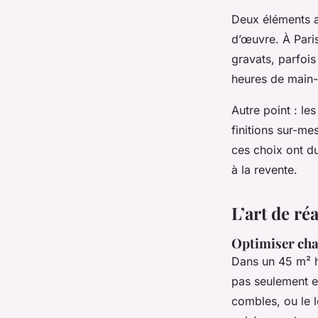
Deux éléments al
d’œuvre. À Paris
gravats, parfois 
heures de main-
Autre point : le
finitions sur-m
ces choix ont du
à la revente.
L’art de ré
Optimiser cha
Dans un 45 m² h
pas seulement e
combles, ou le l