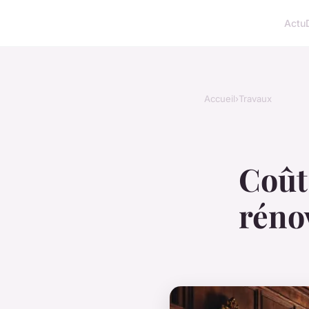
Actu
Accueil
›
Travaux
Coût 
réno