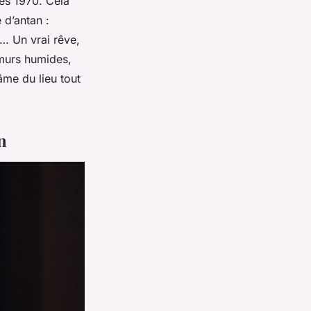
ées 1970. Cela
 d’antan :
… Un vrai rêve,
 murs humides,
’âme du lieu tout
n