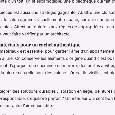
nte d’un toit, un lit escamotable, une bibliothèque qui fait o
pièces est aussi une stratégie gagnante. Abattre une cloiso
et le salon agrandit visuellement l’espace, surtout si on joue 
teintes. Attention toutefois aux règles de copropriété et à la
 vaut faire vérifier par un architecte.
matériaux pour un cachet authentique
matériaux est essentiel pour garder l’âme d’un appartement
allure. On conserve les éléments d’origine quand c’est poss
ment d’époque, une cheminée en marbre, des portes à vitrag
 la pierre naturelle sont des valeurs sûres - ils vieillissent b
tégrer des solutions durables : isolation en liège, peintures
-responsable. L’équilibre parfait ? Un intérieur qui sent bon 
ns courants d’air ni humidité.