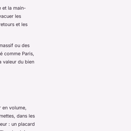
e et la main-
vacuer les
retours et les
 massif ou des
ché comme Paris,
la valeur du bien
r en volume,
mettes, dans les
eur : un placard