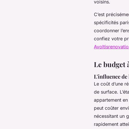
voisins.
C’est précisémen
spécificités par
coordonner l’ens
confiez votre p
Avoltisrenovati
Le budget 
L'influence de 
Le coût d’une r
de surface. L’ét
appartement en b
peut coûter env
nécessitant un 
rapidement atte