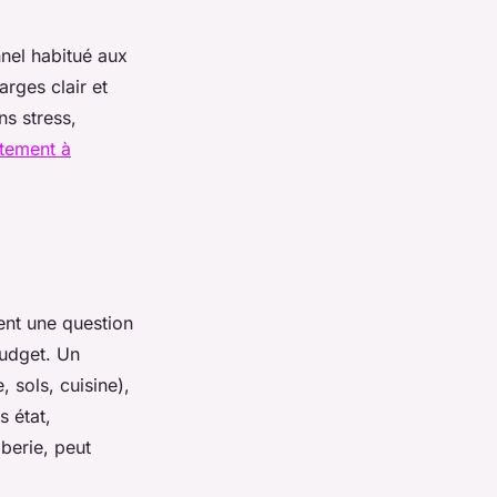
nnel habitué aux
arges clair et
ns stress,
rtement à
ent une question
budget. Un
 sols, cuisine),
s état,
berie, peut