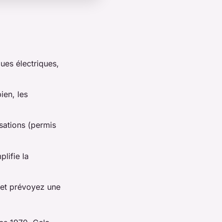
ques électriques,
ien, les
isations (permis
lifie la
 et prévoyez une