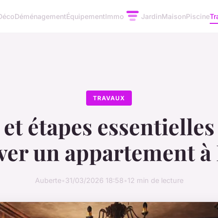
Déco
Déménagement
Équipement
Immo
Jardin
Maison
Piscine
Tr
TRAVAUX
et étapes essentielle
ver un appartement à 
Auberte
•
31/03/2026 18:58
•
12 min de lecture