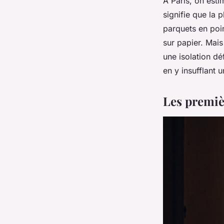
À Paris, on esti
signifie que la 
parquets en poi
sur papier. Mai
une isolation déf
en y insufflant 
Les premiè