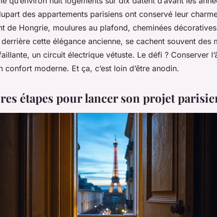
me qu’environ huit logements sur dix datent d’avant les ann
plupart des appartements parisiens ont conservé leur charme
nt de Hongrie, moulures au plafond, cheminées décoratives
s derrière cette élégance ancienne, se cachent souvent des
aillante, un circuit électrique vétuste. Le défi ? Conserver l
un confort moderne. Et ça, c’est loin d’être anodin.
res étapes pour lancer son projet parisie