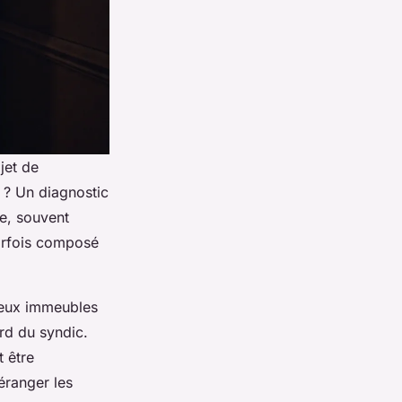
jet de
e ? Un diagnostic
ue, souvent
arfois composé
breux immeubles
ord du syndic.
 être
éranger les