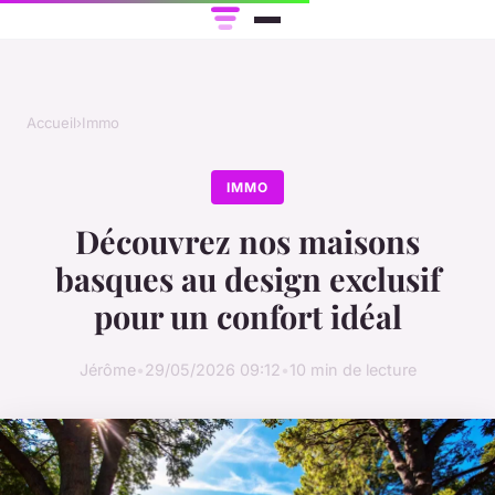
Accueil
›
Immo
IMMO
Découvrez nos maisons
basques au design exclusif
pour un confort idéal
Jérôme
•
29/05/2026 09:12
•
10 min de lecture