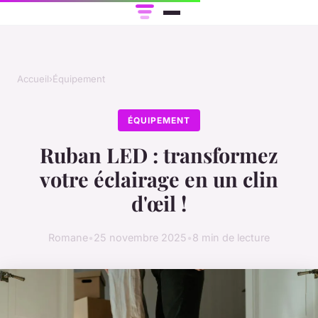
Accueil
›
Équipement
ÉQUIPEMENT
Ruban LED : transformez
votre éclairage en un clin
d'œil !
Romane
•
25 novembre 2025
•
8 min de lecture