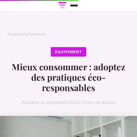
Accueil
›
Équipement
ÉQUIPEMENT
Mieux consommer : adoptez
des pratiques éco-
responsables
Romane
•
8 septembre 2024
•
3 min de lecture