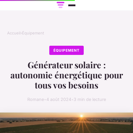
Accueil
›
Équipement
ÉQUIPEMENT
Générateur solaire :
autonomie énergétique pour
tous vos besoins
Romane
•
4 août 2024
•
3 min de lecture