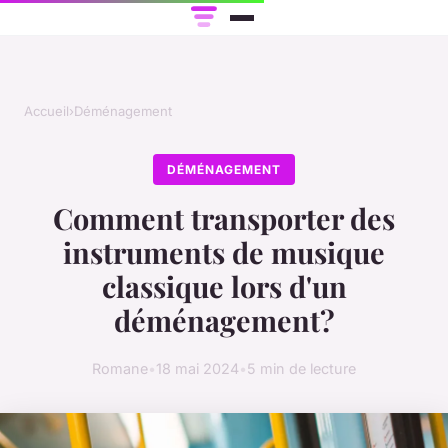
Accueil
›
Déménagement
DÉMÉNAGEMENT
Comment transporter des
instruments de musique
classique lors d'un
déménagement?
Romane
•
18 mai 2024
•
5 min de lecture